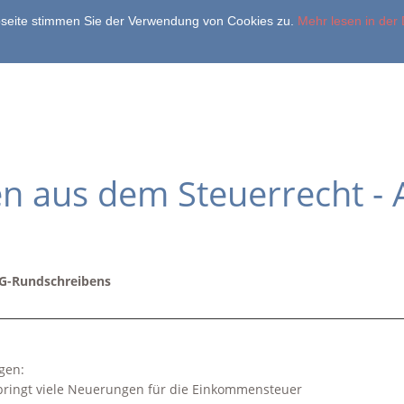
bseite stimmen Sie der Verwendung von Cookies zu.
Mehr lesen in der
ie
Team
Leistungen
Partner
Aktuelle Steuernews
en aus dem Steuerrecht - 
G-Rundschreibens
igen:
bringt viele Neuerungen für die Einkommensteuer